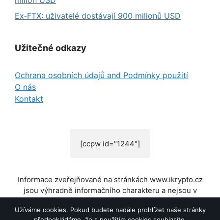
milion USD
Ex‑FTX: uživatelé dostávají 900 milionů USD
Užitečné odkazy
Ochrana osobních údajů and Podmínky použití
O nás
Kontakt
[ccpw id="1244"]
Informace zveřejňované na stránkách www.ikrypto.cz
jsou výhradně informačního charakteru a nejsou v
žádném případě investiční radou nebo obchodním
Užíváme cookies. Pokud budete nadále prohlížet naše stránky
doporučením. Pro bližší informace o rizicích spjatých s
předpokládáme, že s použitím cookies souhlasíte.