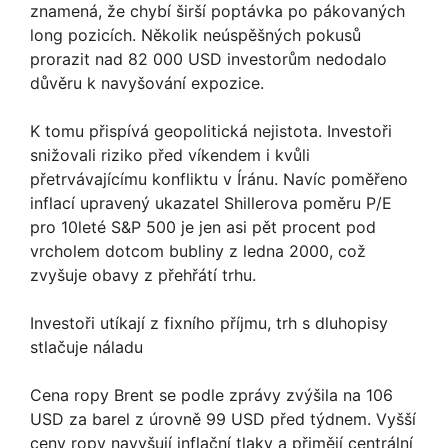
znamená, že chybí širší poptávka po pákovaných
long pozicích. Několik neúspěšných pokusů
prorazit nad 82 000 USD investorům nedodalo
důvěru k navyšování expozice.
K tomu přispívá geopolitická nejistota. Investoři
snižovali riziko před víkendem i kvůli
přetrvávajícímu konfliktu v Íránu. Navíc poměřeno
inflací upravený ukazatel Shillerova poměru P/E
pro 10leté S&P 500 je jen asi pět procent pod
vrcholem dotcom bubliny z ledna 2000, což
zvyšuje obavy z přehřátí trhu.
Investoři utíkají z fixního příjmu, trh s dluhopisy
stlačuje náladu
Cena ropy Brent se podle zprávy zvýšila na 106
USD za barel z úrovně 99 USD před týdnem. Vyšší
ceny ropy navyšují inflační tlaky a přimějí centrální