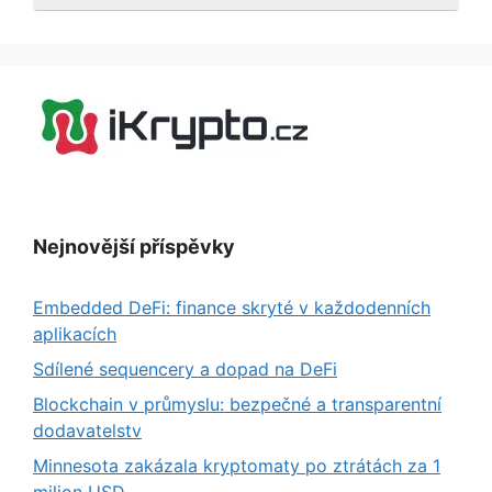
Nejnovější příspěvky
Embedded DeFi: finance skryté v každodenních
aplikacích
Sdílené sequencery a dopad na DeFi
Blockchain v průmyslu: bezpečné a transparentní
dodavatelstv
Minnesota zakázala kryptomaty po ztrátách za 1