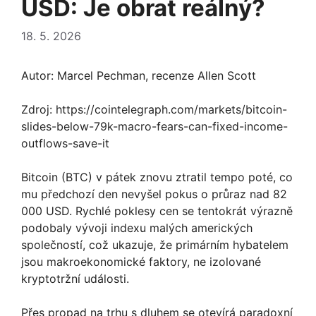
USD: Je obrat reálný?
18. 5. 2026
Autor: Marcel Pechman, recenze Allen Scott
Zdroj: https://cointelegraph.com/markets/bitcoin-
slides-below-79k-macro-fears-can-fixed-income-
outflows-save-it
Bitcoin (BTC) v pátek znovu ztratil tempo poté, co
mu předchozí den nevyšel pokus o průraz nad 82
000 USD. Rychlé poklesy cen se tentokrát výrazně
podobaly vývoji indexu malých amerických
společností, což ukazuje, že primárním hybatelem
jsou makroekonomické faktory, ne izolované
kryptotržní události.
Přes propad na trhu s dluhem se otevírá paradoxní