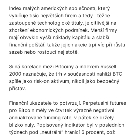
Index malých amerických společností, který
vylučuje tisíc největších firem a tedy i těžce
zastoupené technologické tituly, je citlivější na
zhoršení ekonomických podmínek. Menší firmy
mají obvykle vyšší náklady kapitálu a slabší
finanční polštář, takže jejich akcie trpí víc při růstu
sazeb nebo rostoucí nejistotě.
Silná korelace mezi Bitcoiny a indexem Russell
2000 naznačuje, že trh v současnosti nahlíží BTC
spíše jako risk-on aktivum, nikoli jako bezpečný
přístav.
Finanční ukazatele to potvrzují. Perpetuální futures
pro Bitcoin měly ve čtvrtek výrazně negativní
annualizované funding rate, v pátek se držely
blízko nuly. Popisovaný indikátor byl v posledních
týdnech pod „neutrální“ hranicí 6 procent, což