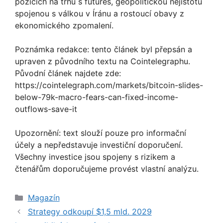
pozicích na trhu s futures, geopolitickou nejistotu
spojenou s válkou v Íránu a rostoucí obavy z
ekonomického zpomalení.
Poznámka redakce: tento článek byl přepsán a
upraven z původního textu na Cointelegraphu.
Původní článek najdete zde:
https://cointelegraph.com/markets/bitcoin-slides-
below-79k-macro-fears-can-fixed-income-
outflows-save-it
Upozornění: text slouží pouze pro informační
účely a nepředstavuje investiční doporučení.
Všechny investice jsou spojeny s rizikem a
čtenářům doporučujeme provést vlastní analýzu.
Rubriky
Magazín
Strategy odkoupí $1,5 mld. 2029