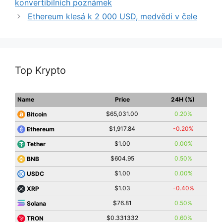
konvertibilních poznámek
Ethereum klesá k 2 000 USD, medvědi v čele
Top Krypto
Name
Price
24H (%)
$65,031.00
0.20%
Bitcoin
$1,917.84
-0.20%
Ethereum
$1.00
0.00%
Tether
$604.95
0.50%
BNB
$1.00
0.00%
USDC
$1.03
-0.40%
XRP
$76.81
0.50%
Solana
$0.331332
0.60%
TRON