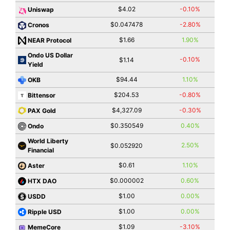
$4.02
-0.10%
Uniswap
$0.047478
-2.80%
Cronos
$1.66
1.90%
NEAR Protocol
Ondo US Dollar
-0.10%
$1.14
Yield
$94.44
1.10%
OKB
$204.53
-0.80%
Bittensor
$4,327.09
-0.30%
PAX Gold
$0.350549
0.40%
Ondo
World Liberty
2.50%
$0.052920
Financial
$0.61
1.10%
Aster
$0.000002
0.60%
HTX DAO
$1.00
0.00%
USDD
$1.00
0.00%
Ripple USD
$1.09
-3.10%
MemeCore