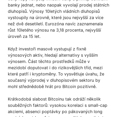
banky jednat, nebo naopak vyvolají prodej státních
dluhopisů. Výnosy 10letých vládních dluhopisů
vystoupily na úrovně, které jsou nejvyšší za více
než dvě desetiletí. Eurozóna navíc zaznamenala
růst 10letého výnosu na 3,18 procenta, nejvyšší
úroveň za 15 let.
Když investoři masově vystupují z fixně
výnosových aktiv, hledají alternativy s vyšším
výnosem. Část těchto prostředků může v
mezidobí doputovat i do rizikovějších tříd, mezi
které patří i kryptoměny. To vysvětluje úvahu, že
současný výprodej v dluhopisovém sektoru by
mohl střednědobě hrát pro Bitcoin pozitivně.
Krátkodobá slabost Bitcoinu tak odráží několik
souběžných faktorů: vysokou korelaci s small-cap
akciemi, absenci poptávky po pákovaných long