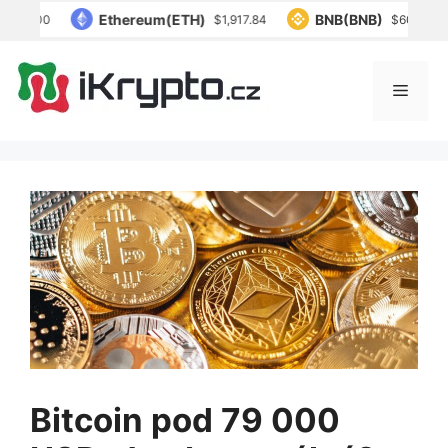
Přeskočit
Ethereum(ETH)
BNB(BNB)
031.00
$1,917.84
$604.95
na
obsah
Menu
Bitcoin pod 79 000