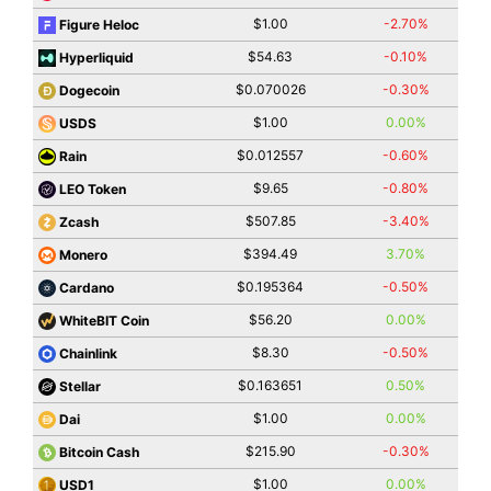
$1.00
-2.70%
Figure Heloc
$54.63
-0.10%
Hyperliquid
$0.070026
-0.30%
Dogecoin
$1.00
0.00%
USDS
$0.012557
-0.60%
Rain
$9.65
-0.80%
LEO Token
$507.85
-3.40%
Zcash
$394.49
3.70%
Monero
$0.195364
-0.50%
Cardano
$56.20
0.00%
WhiteBIT Coin
$8.30
-0.50%
Chainlink
$0.163651
0.50%
Stellar
$1.00
0.00%
Dai
$215.90
-0.30%
Bitcoin Cash
$1.00
0.00%
USD1