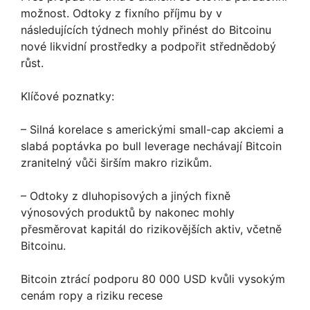
možnost. Odtoky z fixního příjmu by v
následujících týdnech mohly přinést do Bitcoinu
nové likvidní prostředky a podpořit střednědobý
růst.
Klíčové poznatky:
– Silná korelace s americkými small-cap akciemi a
slabá poptávka po bull leverage nechávají Bitcoin
zranitelný vůči širším makro rizikům.
– Odtoky z dluhopisových a jiných fixně
výnosových produktů by nakonec mohly
přesměrovat kapitál do rizikovějších aktiv, včetně
Bitcoinu.
Bitcoin ztrácí podporu 80 000 USD kvůli vysokým
cenám ropy a riziku recese