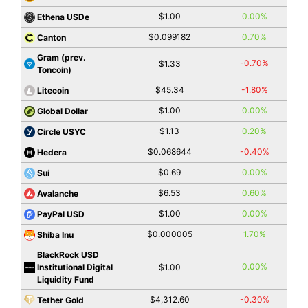
$1.00
0.00%
Ethena USDe
$0.099182
0.70%
Canton
Gram (prev.
-0.70%
$1.33
Toncoin)
$45.34
-1.80%
Litecoin
$1.00
0.00%
Global Dollar
$1.13
0.20%
Circle USYC
$0.068644
-0.40%
Hedera
$0.69
0.00%
Sui
$6.53
0.60%
Avalanche
$1.00
0.00%
PayPal USD
$0.000005
1.70%
Shiba Inu
BlackRock USD
0.00%
Institutional Digital
$1.00
Liquidity Fund
$4,312.60
-0.30%
Tether Gold