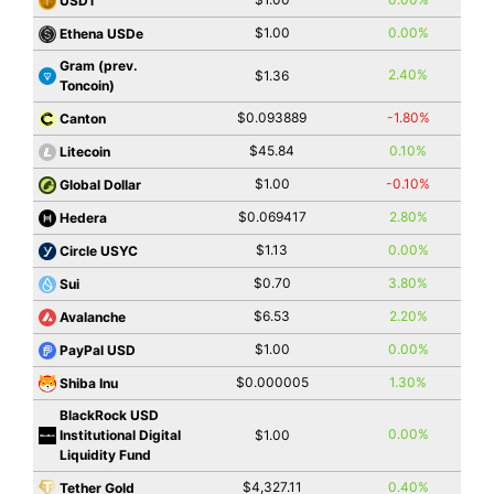
USD1
$1.00
0.00%
Ethena USDe
Gram (prev.
2.40%
$1.36
Toncoin)
$0.093889
-1.80%
Canton
$45.84
0.10%
Litecoin
$1.00
-0.10%
Global Dollar
$0.069417
2.80%
Hedera
$1.13
0.00%
Circle USYC
$0.70
3.80%
Sui
$6.53
2.20%
Avalanche
$1.00
0.00%
PayPal USD
$0.000005
1.30%
Shiba Inu
BlackRock USD
0.00%
Institutional Digital
$1.00
Liquidity Fund
$4,327.11
0.40%
Tether Gold