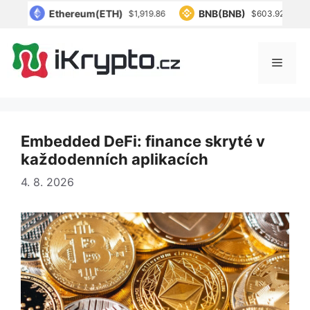
Přeskočit
Ethereum(ETH)
BNB(BNB)
Solan
$1,919.86
$603.92
na
obsah
Menu
Embedded DeFi: finance skryté v
každodenních aplikacích
4. 8. 2026