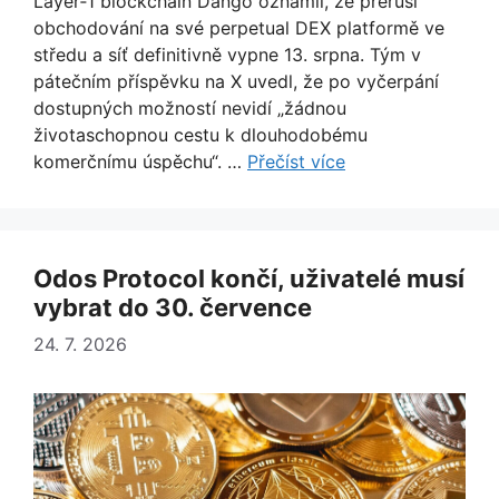
Layer‑1 blockchain Dango oznámil, že přeruší
obchodování na své perpetual DEX platformě ve
středu a síť definitivně vypne 13. srpna. Tým v
pátečním příspěvku na X uvedl, že po vyčerpání
dostupných možností nevidí „žádnou
životaschopnou cestu k dlouhodobému
komerčnímu úspěchu“. …
Přečíst více
Odos Protocol končí, uživatelé musí
vybrat do 30. července
24. 7. 2026