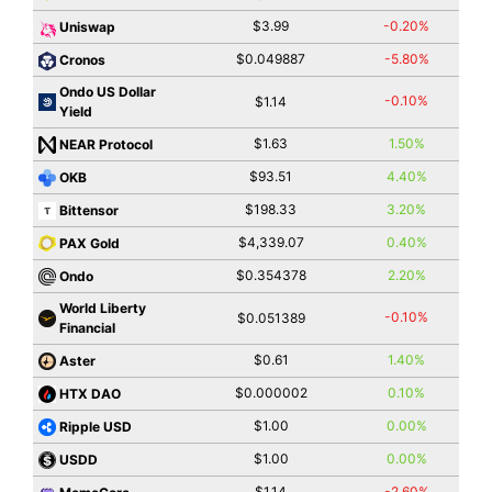
$3.99
-0.20%
Uniswap
$0.049887
-5.80%
Cronos
Ondo US Dollar
-0.10%
$1.14
Yield
$1.63
1.50%
NEAR Protocol
$93.51
4.40%
OKB
$198.33
3.20%
Bittensor
$4,339.07
0.40%
PAX Gold
$0.354378
2.20%
Ondo
World Liberty
-0.10%
$0.051389
Financial
$0.61
1.40%
Aster
$0.000002
0.10%
HTX DAO
$1.00
0.00%
Ripple USD
$1.00
0.00%
USDD
$1.14
-2.60%