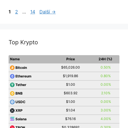
Stránka
Stránka
Stránka
1
2
…
14
Další
→
Top Krypto
Name
Price
24H (%)
$65,026.00
0.50%
Bitcoin
$1,919.86
0.80%
Ethereum
$1.00
0.00%
Tether
$603.92
2.10%
BNB
$1.00
0.00%
USDC
$1.04
3.00%
XRP
$76.16
4.00%
Solana
$0.328692
0.30%
TRON