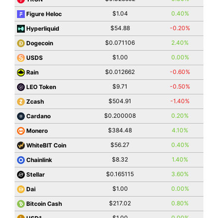
$1.04
0.40%
Figure Heloc
$54.88
-0.20%
Hyperliquid
$0.071106
2.40%
Dogecoin
$1.00
0.00%
USDS
$0.012662
-0.60%
Rain
$9.71
-0.50%
LEO Token
$504.91
-1.40%
Zcash
$0.200008
0.20%
Cardano
$384.48
4.10%
Monero
$56.27
0.40%
WhiteBIT Coin
$8.32
1.40%
Chainlink
$0.165115
3.60%
Stellar
$1.00
0.00%
Dai
$217.02
0.80%
Bitcoin Cash
$1.00
0.00%