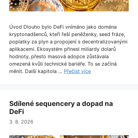
Úvod Dlouho bylo DeFi vnímáno jako doména
kryptonadšenců, kteří řeší peněženky, seed fráze,
poplatky za plyn a propojení s decentralizovanými
aplikacemi. Ekosystém přinesl miliardy dolarů
hodnoty, přesto masová adopce zůstávala
omezená kvůli technické bariéře. To se začíná
měnit. Další kapitola …
Přečíst více
Sdílené sequencery a dopad na
DeFi
3. 8. 2026