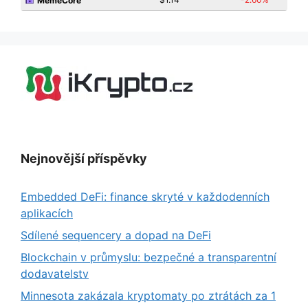
MemeCore
Nejnovější příspěvky
Embedded DeFi: finance skryté v každodenních
aplikacích
Sdílené sequencery a dopad na DeFi
Blockchain v průmyslu: bezpečné a transparentní
dodavatelstv
Minnesota zakázala kryptomaty po ztrátách za 1