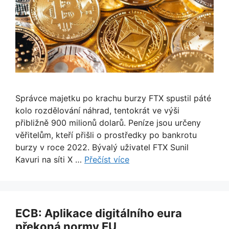
Správce majetku po krachu burzy FTX spustil páté
kolo rozdělování náhrad, tentokrát ve výši
přibližně 900 milionů dolarů. Peníze jsou určeny
věřitelům, kteří přišli o prostředky po bankrotu
burzy v roce 2022. Bývalý uživatel FTX Sunil
Kavuri na síti X …
Přečíst více
ECB: Aplikace digitálního eura
překoná normy EU