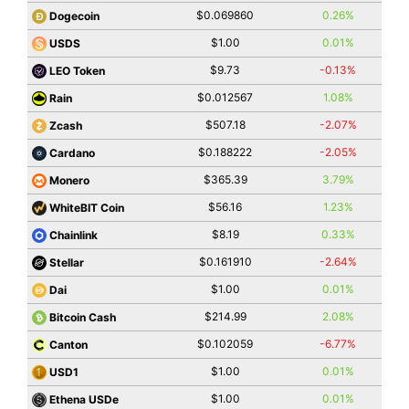
$0.069860
0.26%
Dogecoin
$1.00
0.01%
USDS
$9.73
-0.13%
LEO Token
$0.012567
1.08%
Rain
$507.18
-2.07%
Zcash
$0.188222
-2.05%
Cardano
$365.39
3.79%
Monero
$56.16
1.23%
WhiteBIT Coin
$8.19
0.33%
Chainlink
$0.161910
-2.64%
Stellar
$1.00
0.01%
Dai
$214.99
2.08%
Bitcoin Cash
$0.102059
-6.77%
Canton
$1.00
0.01%
USD1
$1.00
0.01%
Ethena USDe