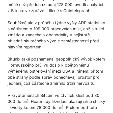
méně než předchozí údaj 178 000, uvedli analytici
z Bitunix ve zprávě sdílené s Cointelegraph.
Souběžně ale v průběhu týdne vyšly ADP statistiky
s nárůstem o 109 000 pracovních míst, což situaci
zmátlo a zanechalo obchodníky v nejistotě
ohledně skutečného vývoje zaměstnanosti před
hlavním reportem.
Bitunix také poznamenal geopolitický vývoj: kolem
Hormuzského průlivu došlo k opětovnému
výměnému ostřelování mezi USA a Íránem, přitom
obě strany podle zpráv ponechávají prostor pro
jednání, což částečně zmírnilo tržní nervozitu.
V kryptoměnách Bitcoin ve čtvrtek klesl pod 80
000 dolarů. Heatmapy likvidací ukazují silné shluky
likvidity kolem 78 000 dolarů. Průlom pod tuto