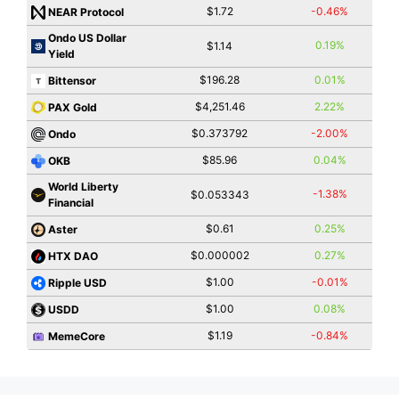
$1.72
-0.46%
NEAR Protocol
Ondo US Dollar
0.19%
$1.14
Yield
$196.28
0.01%
Bittensor
$4,251.46
2.22%
PAX Gold
$0.373792
-2.00%
Ondo
$85.96
0.04%
OKB
World Liberty
-1.38%
$0.053343
Financial
$0.61
0.25%
Aster
$0.000002
0.27%
HTX DAO
$1.00
-0.01%
Ripple USD
$1.00
0.08%
USDD
$1.19
-0.84%
MemeCore