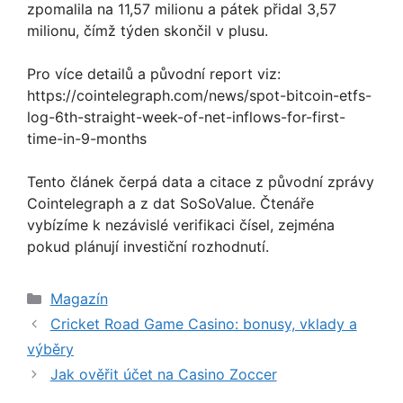
zpomalila na 11,57 milionu a pátek přidal 3,57
milionu, čímž týden skončil v plusu.
Pro více detailů a původní report viz:
https://cointelegraph.com/news/spot-bitcoin-etfs-
log-6th-straight-week-of-net-inflows-for-first-
time-in-9-months
Tento článek čerpá data a citace z původní zprávy
Cointelegraph a z dat SoSoValue. Čtenáře
vybízíme k nezávislé verifikaci čísel, zejména
pokud plánují investiční rozhodnutí.
Rubriky
Magazín
Cricket Road Game Casino: bonusy, vklady a
výběry
Jak ověřit účet na Casino Zoccer