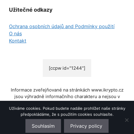
Užitečné odkazy
Ochrana osobních údajů and Podmínky použití
O nás
Kontakt
[ccpw id="1244"]
Informace zveřejňované na stránkách www.ikrypto.cz
jsou výhradně informačního charakteru a nejsou v
žádném případě investiční radou nebo obchodním
Užíváme cookies. Pokud budete nadále prohlížet naše stránky
doporučením. Pro bližší informace o rizicích spjatých s
předpokládáme, že s použitím cookies souhlasíte.
nákupem/prodejem kryptoměn a jiných aktiv si
přečtěte tyto informace:
Podmínky použití
Souhlasím
Privacy policy
© 2026 iKrypto.cz