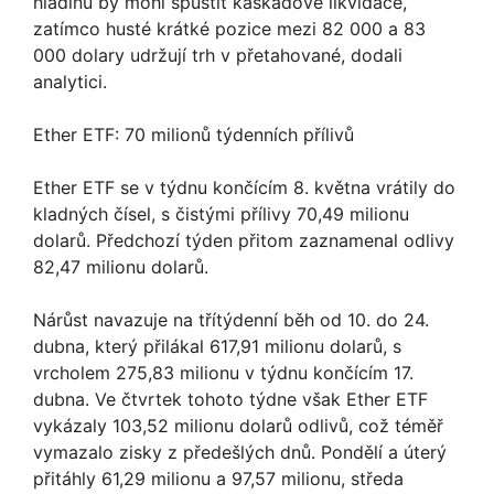
hladinu by mohl spustit kaskádové likvidace,
zatímco husté krátké pozice mezi 82 000 a 83
000 dolary udržují trh v přetahované, dodali
analytici.
Ether ETF: 70 milionů týdenních přílivů
Ether ETF se v týdnu končícím 8. května vrátily do
kladných čísel, s čistými přílivy 70,49 milionu
dolarů. Předchozí týden přitom zaznamenal odlivy
82,47 milionu dolarů.
Nárůst navazuje na třítýdenní běh od 10. do 24.
dubna, který přilákal 617,91 milionu dolarů, s
vrcholem 275,83 milionu v týdnu končícím 17.
dubna. Ve čtvrtek tohoto týdne však Ether ETF
vykázaly 103,52 milionu dolarů odlivů, což téměř
vymazalo zisky z předešlých dnů. Pondělí a úterý
přitáhly 61,29 milionu a 97,57 milionu, středa