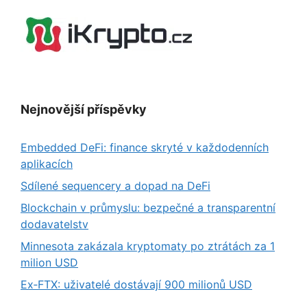
Nejnovější příspěvky
Embedded DeFi: finance skryté v každodenních
aplikacích
Sdílené sequencery a dopad na DeFi
Blockchain v průmyslu: bezpečné a transparentní
dodavatelstv
Minnesota zakázala kryptomaty po ztrátách za 1
milion USD
Ex‑FTX: uživatelé dostávají 900 milionů USD