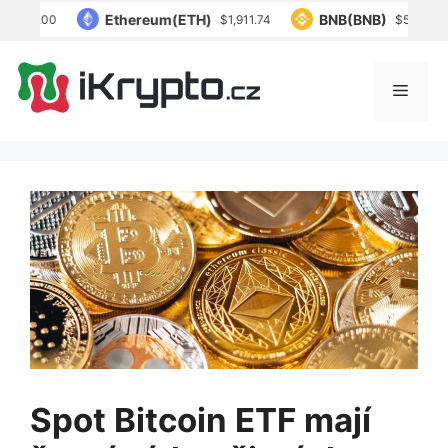
Přeskočit
Ethereum(ETH)
BNB(BNB)
,835.00
$1,911.74
$594.83
na
obsah
Menu
Spot Bitcoin ETF mají