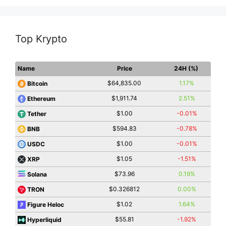
Top Krypto
Name
Price
24H (%)
$64,835.00
1.17%
Bitcoin
$1,911.74
2.51%
Ethereum
$1.00
-0.01%
Tether
$594.83
-0.78%
BNB
$1.00
-0.01%
USDC
$1.05
-1.51%
XRP
$73.96
0.19%
Solana
$0.326812
0.00%
TRON
$1.02
1.64%
Figure Heloc
$55.81
-1.92%
Hyperliquid