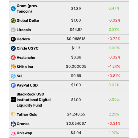
Gram (prev.
0.47%
$1.39
Toncoin)
$1.00
-0.02%
Global Dollar
$44.97
0.21%
Litecoin
$0.068618
-0.72%
Hedera
$1.13
0.00%
Circle USYC
$6.66
-0.02%
Avalanche
$0.000005
-1.24%
Shiba Inu
$0.69
-0.81%
Sui
$1.00
0.02%
PayPal USD
BlackRock USD
0.00%
Institutional Digital
$1.00
Liquidity Fund
$4,240.55
2.25%
Tether Gold
$0.054067
-0.31%
Cronos
$4.04
1.97%
Uniswap