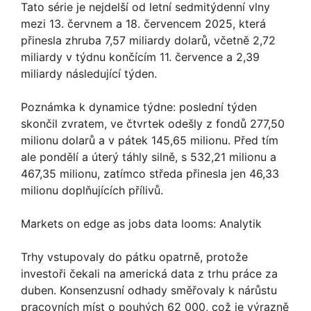
Tato série je nejdelší od letní sedmitýdenní vlny
mezi 13. červnem a 18. červencem 2025, která
přinesla zhruba 7,57 miliardy dolarů, včetně 2,72
miliardy v týdnu končícím 11. července a 2,39
miliardy následující týden.
Poznámka k dynamice týdne: poslední týden
skončil zvratem, ve čtvrtek odešly z fondů 277,50
milionu dolarů a v pátek 145,65 milionu. Před tím
ale pondělí a úterý táhly silně, s 532,21 milionu a
467,35 milionu, zatímco středa přinesla jen 46,33
milionu doplňujících přílivů.
Markets on edge as jobs data looms: Analytik
Trhy vstupovaly do pátku opatrně, protože
investoři čekali na americká data z trhu práce za
duben. Konsenzusní odhady směřovaly k nárůstu
pracovních míst o pouhých 62 000, což je výrazně