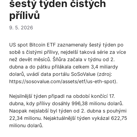
šestý týden čistých
přílivů
9. 5. 2026
US spot Bitcoin ETF zaznamenaly šestý týden po
sobě s čistými přílivy, nejdelší taková série za více
než devět měsíců. Šňůra začala v týdnu od 2.
dubna a do pátku přilákala celkem 3,4 miliardy
dolarů, uvádí data portálu SoSoValue (zdroj:
https://sosovalue.com/assets/etf/us-eth-spot).
Nejsilnější týden připadl na období končící 17.
dubna, kdy přílivy dosáhly 996,38 milionu dolarů.
Naopak nejslabší byl týden od 2. dubna s pouhými
22,34 milionu. Nejaktuálnější týden vykázal 622,75
milionu dolarů.