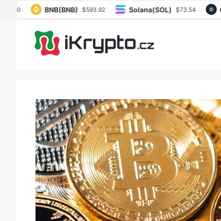
Přeskočit
BNB(BNB)
Solana(SOL)
Ca
5.80
$593.92
$73.54
na
obsah