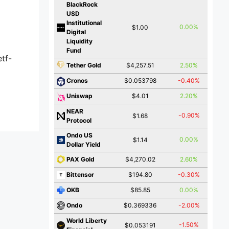
BlackRock
USD
Institutional
0.00%
$1.00
Digital
Liquidity
Fund
tf-
$4,257.51
2.50%
Tether Gold
$0.053798
-0.40%
Cronos
$4.01
2.20%
Uniswap
NEAR
-0.90%
$1.68
Protocol
Ondo US
0.00%
$1.14
Dollar Yield
$4,270.02
2.60%
PAX Gold
$194.80
-0.30%
Bittensor
$85.85
0.00%
OKB
$0.369336
-2.00%
Ondo
World Liberty
-1.50%
$0.053191