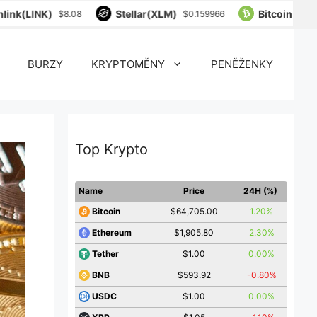
nk(LINK)
Stellar(XLM)
Bitcoin Cash(
$8.08
$0.159966
BURZY
KRYPTOMĚNY
PENĚŽENKY
Top Krypto
Name
Price
24H (%)
$64,705.00
1.20%
Bitcoin
$1,905.80
2.30%
Ethereum
$1.00
0.00%
Tether
$593.92
-0.80%
BNB
$1.00
0.00%
USDC