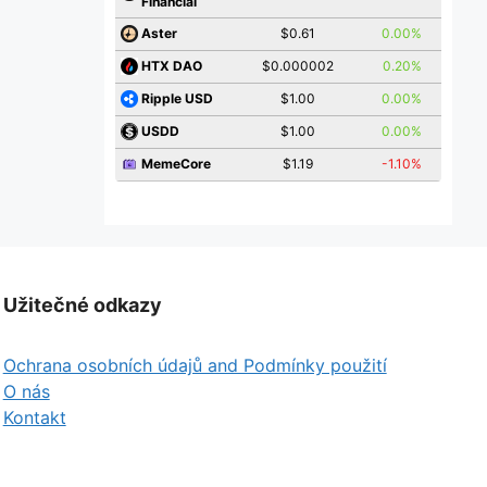
Financial
$0.61
0.00%
Aster
$0.000002
0.20%
HTX DAO
$1.00
0.00%
Ripple USD
$1.00
0.00%
USDD
$1.19
-1.10%
MemeCore
Užitečné odkazy
Ochrana osobních údajů and Podmínky použití
O nás
Kontakt