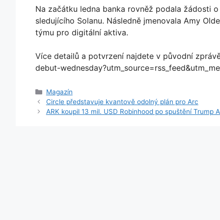
Na začátku ledna banka rovněž podala žádosti o
sledujícího Solanu. Následně jmenovala Amy Olden
týmu pro digitální aktiva.
Více detailů a potvrzení najdete v původní zpráv
debut-wednesday?utm_source=rss_feed&utm_me
Rubriky
Magazín
Circle představuje kvantově odolný plán pro Arc
ARK koupil 13 mil. USD Robinhood po spuštění Trump 