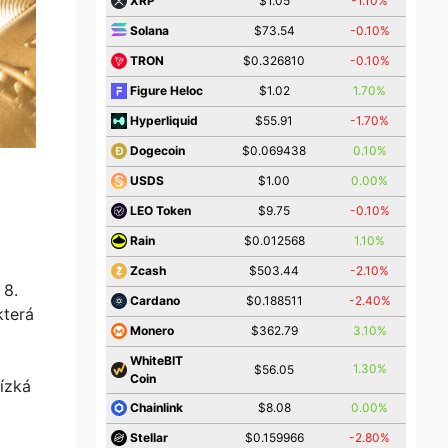
$1.05
-1.10%
XRP
$73.54
-0.10%
Solana
$0.326810
-0.10%
TRON
$1.02
1.70%
Figure Heloc
$55.91
-1.70%
Hyperliquid
$0.069438
0.10%
Dogecoin
$1.00
0.00%
USDS
$9.75
-0.10%
LEO Token
$0.012568
1.10%
Rain
$503.44
-2.10%
Zcash
 8.
$0.188511
-2.40%
Cardano
která
$362.79
3.10%
Monero
WhiteBIT
1.30%
$56.05
Coin
Nízká
$8.08
0.00%
Chainlink
$0.159966
-2.80%
Stellar