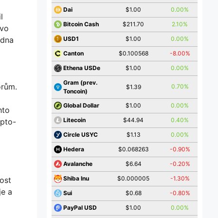
$1.00
0.00%
Dai
l
$211.70
2.10%
Bitcoin Cash
ovo
$1.00
0.00%
edna
USD1
$0.100568
-8.00%
Canton
$1.00
0.00%
Ethena USDe
Gram (prev.
orům.
0.70%
$1.39
Toncoin)
$1.00
0.00%
Global Dollar
hto
$44.94
0.40%
Litecoin
ypto-
$1.13
0.00%
Circle USYC
$0.068263
-0.90%
Hedera
$6.64
-0.20%
Avalanche
$0.000005
-1.30%
Shiba Inu
ost
je a
$0.68
-0.80%
Sui
$1.00
0.00%
PayPal USD