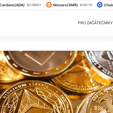
rdano(ADA)
Monero(XMR)
Chainli
$0.188511
$362.79
PRO ZAČÁTEČNÍKY