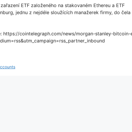
 zařazení ETF založeného na stakovaném Ethereu a ETF
burg, jednu z nejdéle sloužících manažerek firmy, do čela
ě: https://cointelegraph.com/news/morgan-stanley-bitcoin-e
dium=rss&utm_campaign=rss_partner_inbound
Accounts