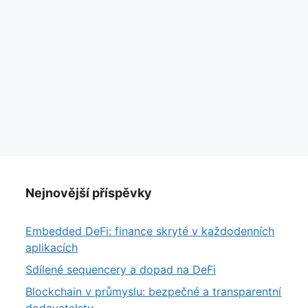
Nejnovější příspěvky
Embedded DeFi: finance skryté v každodenních
aplikacích
Sdílené sequencery a dopad na DeFi
Blockchain v průmyslu: bezpečné a transparentní
dodavatelstv