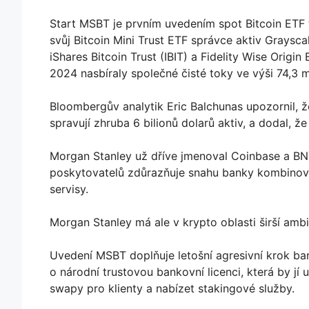
Start MSBT je prvním uvedením spot Bitcoin ETF 
svůj Bitcoin Mini Trust ETF správce aktiv Graysca
iShares Bitcoin Trust (IBIT) a Fidelity Wise Origi
2024 nasbíraly společné čisté toky ve výši 74,3 m
Bloombergův analytik Eric Balchunas upozornil, ž
spravují zhruba 6 bilionů dolarů aktiv, a dodal, 
Morgan Stanley už dříve jmenoval Coinbase a BNY
poskytovatelů zdůrazňuje snahu banky kombinovat
servisy.
Morgan Stanley má ale v krypto oblasti širší amb
Uvedení MSBT doplňuje letošní agresivní krok ba
o národní trustovou bankovní licenci, která by j
swapy pro klienty a nabízet stakingové služby.