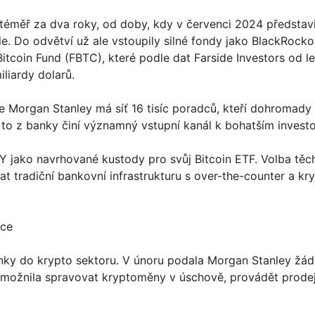
téměř za dva roky, od doby, kdy v červenci 2024 představi
le. Do odvětví už ale vstoupily silné fondy jako BlackRock
n Bitcoin Fund (FBTC), které podle dat Farside Investors od l
iliardy dolarů.
e Morgan Stanley má síť 16 tisíc poradců, kteří dohromady
že to z banky činí významný vstupní kanál k bohatším invest
 jako navrhované kustody pro svůj Bitcoin ETF. Volba těc
 tradiční bankovní infrastrukturu s over-the-counter a kr
ice
nky do krypto sektoru. V únoru podala Morgan Stanley žád
í umožnila spravovat kryptoměny v úschově, provádět prode